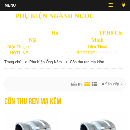
PHỤ KIỆN NGÀNH NƯỚC
NHẬT
QUANG
Văn Phòng Thủ Đô
Hà
Văn Phòng
TP.Hồ Chí
Nội
Minh
Điện Thoại :
(024) 3568 3092
Điện Thoại
HOTLINE :
0914892875
HOTLINE :
0985811306
>
>
Trang chủ
Phụ Kiện Ống Kẽm
Côn thu ren mạ kẽm
Sắp xếp
Hiển thị
Côn thu ren mạ kẽm