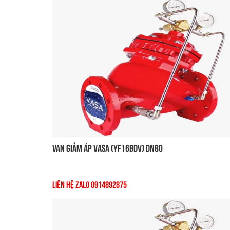
Van Giảm Áp VASA (YF16BDV) DN80
Liên Hệ Zalo 0914892875