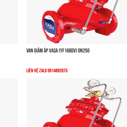
Van Giảm Áp VASA (YF16BDV) DN250
Liên Hệ Zalo 0914892875