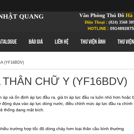
Văn Phòng Thủ Đô
Hà 
NHẬT QUANG
Điện Thoại :
(024) 3568 30
HOTLINE :
0914892875
ATALOGUE
BÁO GIÁ
LIÊN HỆ
THƯ VIỆN ẢNH
THƯ VIỆN
SA (YF16BDV)
 THÂN CHỮ Y (YF16BDV)
m áp và ổn định áp lực đầu ra, giá trị áp lực đầu ra luôn nhỏ hơn hoặc
ự động dựa vào áp lực dòng nước, điều chỉnh mức áp lực đầu ra chính
hệ thống dạng mặt bích.
 nhiều trường hợp tốc độ dòng chảy hơn loại thân cầu bình thường