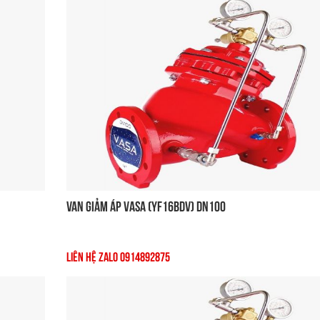
Van Giảm Áp VASA (YF16BDV) DN100
Liên Hệ Zalo 0914892875