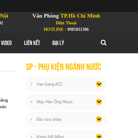
Nội
Văn Phòng
TP.Hồ Chí Minh
92
Điện Thoại
HOTLINE :
0985811306
 VIDEO
LIÊN KẾT
ĐẠI LÝ
SP - phụ kiện ngành nước
Van Gang ATZ
 bằng
Máy Hàn Ống Nhựa
 xác
Đai sửa chữa
Khớp Nối Mềm