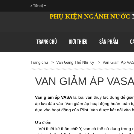
đ
Tiền tệ
PHỤ KIỆN NGÀNH NƯỚC
TRANG CHỦ
GIỚI THIỆU
SẢN PHẨM
C
>
>
Trang chủ
Van Gang Thổ Nhĩ Kỳ
Van Giảm Áp VA
VAN GIẢM ÁP VASA
Van giảm áp VASA
là loại van thủy lực dùng để giả
áp lực đầu vào. Van giảm áp hoạt động hoàn toàn t
dựa vào hoạt động của Pilot. Van được kết nối vào 
Ưu điểm
– Với thiết kế thân chữ Y, van có thể sử dụng trong