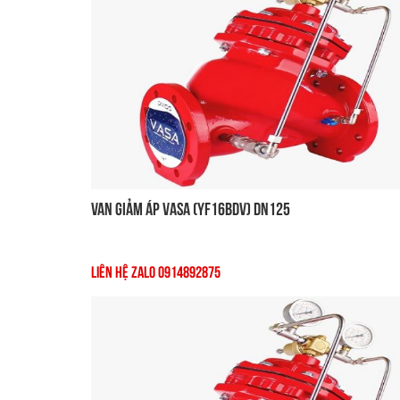
Van Giảm Áp VASA (YF16BDV) DN125
Liên Hệ Zalo 0914892875