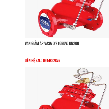
Van Giảm Áp VASA (YF16BDV) DN200
Liên Hệ Zalo 0914892875