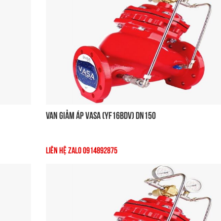
Van Giảm Áp VASA (YF16BDV) DN150
Liên Hệ Zalo 0914892875