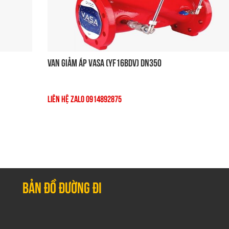
Van Giảm Áp VASA (YF16BDV) DN350
Liên Hệ Zalo 0914892875
Bản đồ đường đi