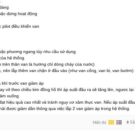
.
 dàng
hoặc dừng hoạt động
 pilot điều khiển van
hoặc phương ngang tùy nhu cầu sử dụng.
của hệ thống.
n trên thân van là hướng chỉ dòng chảy của nước)
iản, nên lắp thêm van chặn ở đầu vào (như van cổng, van bi, van bướm)
 khí trước van giảm áp
oay vít theo chiều kim đồng hồ thì áp suất đầu ra sẽ tăng lên, ngược lại
giảm xuống.
 đạt hiệu quả cao nhất và tránh nguy cơ xâm thực van. Nếu áp suất đầu
hải được giảm dần thông qua việc lắp 2 van giảm áp trong hệ thống.
Sắ
Hiển thị