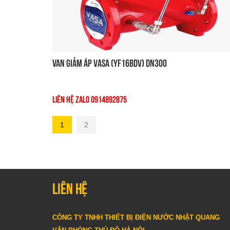
Van Giảm Áp VASA (YF16BDV) DN300
Liên Hệ Zalo 0914892875
1
2
Liên hệ
CÔNG TY TNHH THIẾT BỊ ĐIỆN NƯỚC NHẬT QUANG