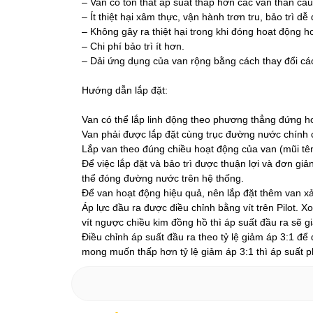
– Van có tổn thất áp suất thấp hơn các van thân cầu
– Ít thiệt hại xâm thực, vận hành trơn tru, bảo trì dễ
– Không gây ra thiệt hại trong khi đóng hoạt động 
– Chi phí bảo trì ít hơn.
– Dải ứng dụng của van rộng bằng cách thay đổi các
Hướng dẫn lắp đặt:
Van có thể lắp linh động theo phương thẳng đứng 
Van phải được lắp đặt cùng trục đường nước chính 
Lắp van theo đúng chiều hoạt động của van (mũi tê
Để việc lắp đặt và bảo trì được thuận lợi và đơn g
thể đóng đường nước trên hệ thống.
Để van hoạt động hiệu quả, nên lắp đặt thêm van xả
Áp lực đầu ra được điều chỉnh bằng vít trên Pilot. X
vít ngược chiều kim đồng hồ thì áp suất đầu ra sẽ 
Điều chỉnh áp suất đầu ra theo tỷ lệ giảm áp 3:1 để
mong muốn thấp hơn tỷ lệ giảm áp 3:1 thì áp suất p