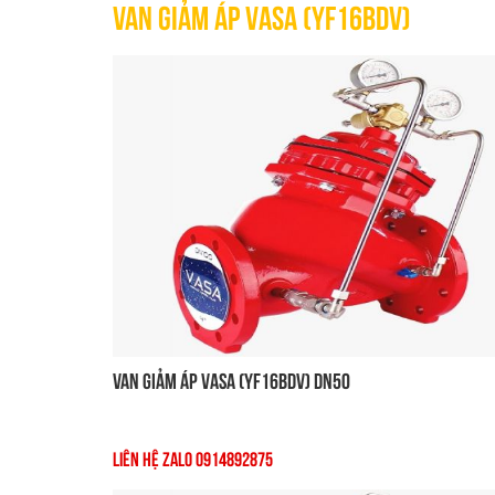
Van Giảm Áp VASA (YF16BDV)
Van Giảm Áp VASA (YF16BDV) DN50
Liên Hệ Zalo 0914892875