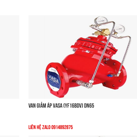
Van Giảm Áp VASA (YF16BDV) DN65
Liên Hệ Zalo 0914892875