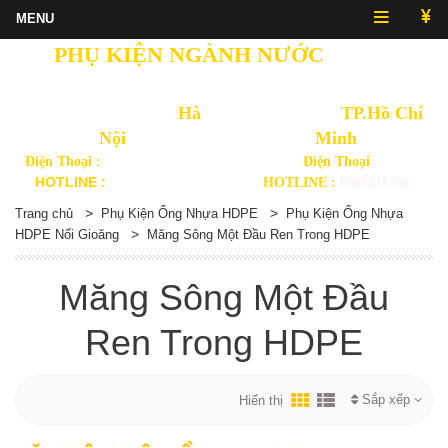
PHỤ KIỆN NGÀNH NƯỚC
NHẬT
QUANG
Văn Phòng Thủ Đô
Hà
Văn Phòng
TP.Hồ Chí
Nội
Minh
Điện Thoại :
(024) 3568 3092
Điện Thoại
HOTLINE :
0914892875
HOTLINE :
0985811306
>
>
Trang chủ
Phụ Kiện Ống Nhựa HDPE
Phụ Kiện Ống Nhựa
>
HDPE Nối Gioăng
Măng Sông Một Đầu Ren Trong HDPE
Măng Sông Một Đầu
Ren Trong HDPE
Sắp xếp
Hiển thị