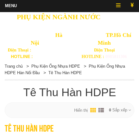
PHỤ KIỆN NGÀNH NƯỚC
NHẬT
QUANG
Văn Phòng Thủ Đô
Hà
Văn Phòng
TP.Hồ Chí
Nội
Minh
Điện Thoại :
(024) 3568 3092
Điện Thoại
HOTLINE :
0914892875
HOTLINE :
0985811306
>
>
Trang chủ
Phụ Kiện Ống Nhựa HDPE
Phụ Kiện Ống Nhựa
>
HDPE Hàn Nối Đầu
Tê Thu Hàn HDPE
Tê Thu Hàn HDPE
Sắp xếp
Hiển thị
Tê Thu Hàn HDPE