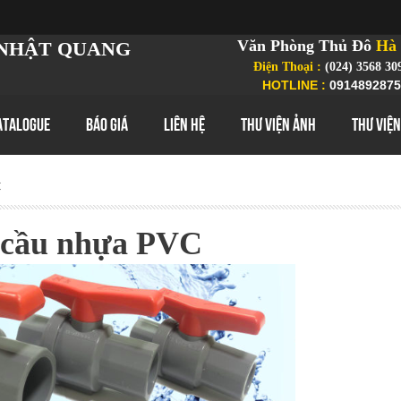
Văn Phòng Thủ Đô
Hà 
NHẬT QUANG
Điện Thoại :
(024) 3568 30
HOTLINE :
0914892875
ATALOGUE
BÁO GIÁ
LIÊN HỆ
THƯ VIỆN ẢNH
THƯ VIỆN
C
 cầu nhựa PVC