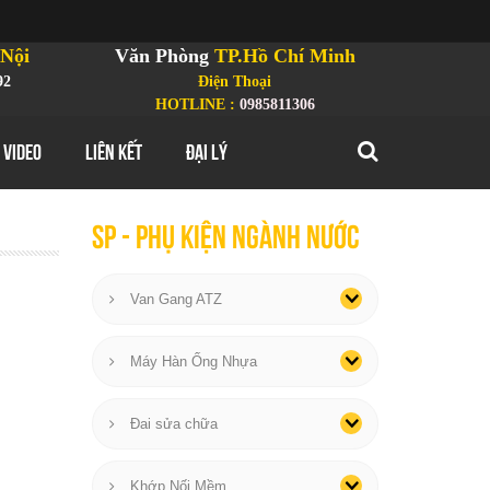
Nội
Văn Phòng
TP.Hồ Chí Minh
92
Điện Thoại
HOTLINE :
0985811306
 VIDEO
LIÊN KẾT
ĐẠI LÝ
SP - phụ kiện ngành nước
Van Gang ATZ
Máy Hàn Ống Nhựa
Đai sửa chữa
Khớp Nối Mềm