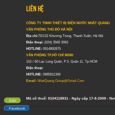
Liên hệ
CÔNG TY TNHH THIẾT BỊ ĐIỆN NƯỚC NHẬT QUANG
VĂN PHÒNG THỦ ĐÔ HÀ NỘI
Địa chỉ:
70/132 Khương Trung, Thanh Xuân, Hà Nội
Điện thoại:
(024) 3568 3092
HOTLINE:
0914892875
VĂN PHÒNG TP.HỒ CHÍ MINH
152 / 60 Lạc Long Quân, P.3, Quận 11, Tp.HCM
Điện thoại:
HOTLINE:
0985811306
Email:
NhatQuang.Group@Gmail.Com
Mã số thuế: 0104118831 - Ngày cấp 17-8-2009 - N
Zalo
Facebook