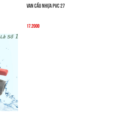
Van cầu nhựa PVC 27
17.200đ