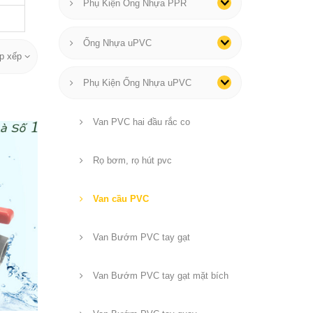
Phụ Kiện Ống Nhựa PPR
Ống Nhựa uPVC
p xếp
Phụ Kiện Ống Nhựa uPVC
Van PVC hai đầu rắc co
Rọ bơm, rọ hút pvc
Van cầu PVC
Van Bướm PVC tay gạt
Van Bướm PVC tay gạt mặt bích