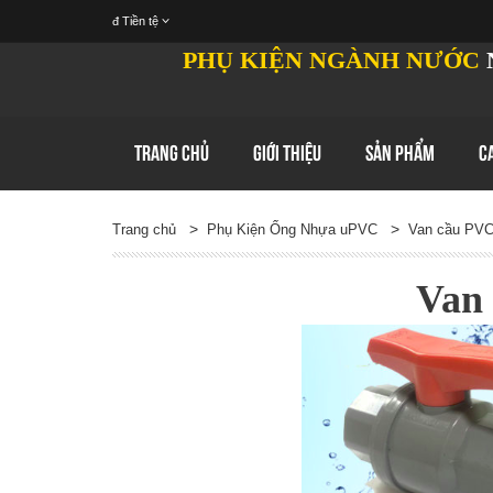
đ
Tiền tệ
PHỤ KIỆN NGÀNH NƯỚC
TRANG CHỦ
GIỚI THIỆU
SẢN PHẨM
C
>
>
Trang chủ
Phụ Kiện Ống Nhựa uPVC
Van cầu PV
Van