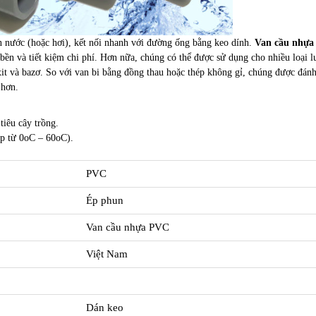
n nước (hoặc hơi), kết nối nhanh với đường ống bằng keo dính.
Van cầu nhự
ền và tiết kiệm chi phí. Hơn nữa, chúng có thể được sử dụng cho nhiều loại l
it và bazơ. So với van bi bằng đồng thau hoặc thép không gỉ, chúng được đánh
 hơn.
tiêu cây trồng.
ép từ 0oC – 60oC).
PVC
Ép phun
Van cầu nhựa PVC
Việt Nam
Dán keo