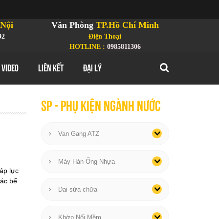
Nội
Văn Phòng
TP.Hồ Chí Minh
92
Điện Thoại
HOTLINE :
0985811306
 VIDEO
LIÊN KẾT
ĐẠI LÝ
SP - phụ kiện ngành nước
Van Gang ATZ
Máy Hàn Ống Nhựa
áp lực
các bể
Đai sửa chữa
Khớp Nối Mềm