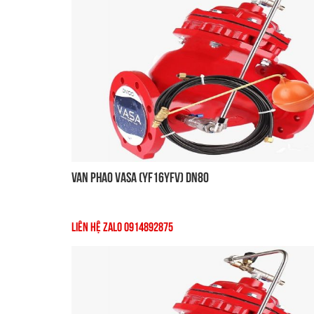
Van Phao VASA (YF16YFV) DN80
Liên Hệ Zalo 0914892875