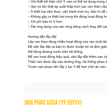
– Với thiết kế thân chữ Y, van có thể sử dụng trong
– Van có tổn thất áp suất thấp hơn các van thân cầu
– Ít thiệt hại xâm thực, vận hành trơn tru, bảo trì dễ
– Không gây ra thiệt hại trong khi đóng hoạt động 
– Chi phí bảo trì ít hơn.
– Dải ứng dụng của van rộng bằng cách thay đổi các
Hướng dẫn lắp đặt
Lắp van theo đúng chiều hoạt động của van (mũi tê
Để việc lắp đặt và bảo trì được thuận lợi và đơn g
thể đóng đường nước trên hệ thống.
Để van hoạt động hiệu quả, nên lắp đặt thêm van xả
Thân van được lắp vào đường ống, hệ thống phao 
Trước van phao nên lắp 1 lọc Y để hạn chế rác vào 
Van Phao VASA (YF16YFV)