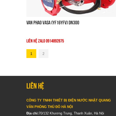
Van Phao VASA (YF16YFV) DN300
Liên Hệ Zalo 0914892875
1
2
Liên hệ
CÔNG TY TNHH THIẾT BỊ ĐIỆN NƯỚC NHẬT QUANG
VĂN PHÒNG THỦ ĐÔ HÀ NỘI
Địa chỉ:
70/132 Khương Trung, Thanh Xuân, Hà Nội