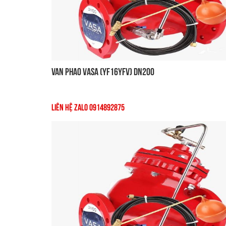
Van Phao VASA (YF16YFV) DN200
Liên Hệ Zalo 0914892875