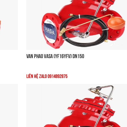
Van Phao VASA (YF16YFV) DN150
Liên Hệ Zalo 0914892875