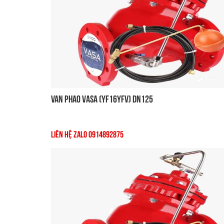
Van Phao VASA (YF16YFV) DN125
Liên Hệ Zalo 0914892875