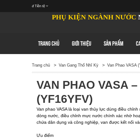
đ
Tiền tệ
PHỤ KIỆN NGÀNH NƯỚC
TRANG CHỦ
GIỚI THIỆU
SẢN PHẨM
C
>
>
Trang chủ
Van Gang Thổ Nhĩ Kỳ
Van Phao VASA 
VAN PHAO VASA –
(YF16YFV)
Van phao VASA là loại van thủy lực dùng điều chỉn
dòng nước, điều chỉnh mực nước chính xác nhờ hoạ
chứa dân dụng và công nghiệp, van được kết nối và
Ưu điểm