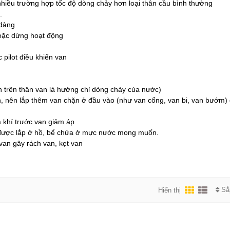
 nhiều trường hợp tốc độ dòng chảy hơn loại thân cầu bình thường
.
 dàng
hoặc dừng hoạt động
 pilot điều khiển van
n trên thân van là hướng chỉ dòng chảy của nước)
iản, nên lắp thêm van chặn ở đầu vào (như van cổng, van bi, van bướm)
 khí trước van giảm áp
được lắp ở hồ, bể chứa ở mực nước mong muốn.
van gây rách van, kẹt van
Sắ
Hiển thị