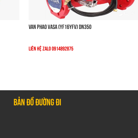
Van Phao VASA (YF16YFV) DN350
Liên Hệ Zalo 0914892875
Bản đồ đường đi