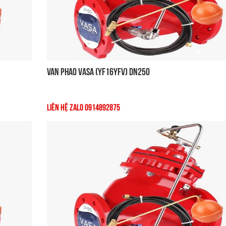
Van Phao VASA (YF16YFV) DN250
Liên Hệ Zalo 0914892875