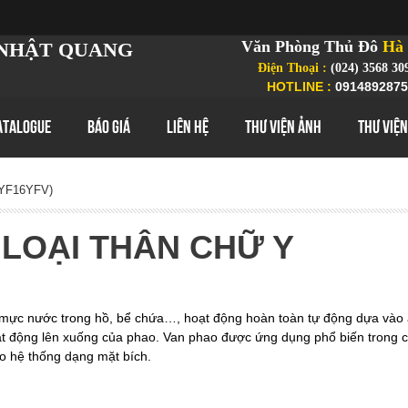
Văn Phòng Thủ Đô
Hà 
NHẬT QUANG
Điện Thoại :
(024) 3568 30
HOTLINE :
0914892875
ATALOGUE
BÁO GIÁ
LIÊN HỆ
THƯ VIỆN ẢNH
THƯ VIỆN
(YF16YFV)
 LOẠI THÂN CHỮ Y
h mực nước trong hồ, bể chứa…, hoạt động hoàn toàn tự động dựa vào 
t động lên xuống của phao. Van phao được ứng dụng phổ biến trong 
o hệ thống dạng mặt bích.