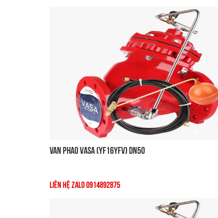
Van Phao VASA (YF16YFV) DN50
Liên Hệ Zalo 0914892875