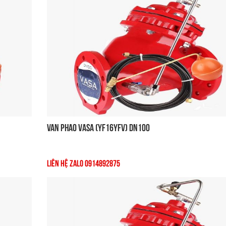
Van Phao VASA (YF16YFV) DN100
Liên Hệ Zalo 0914892875