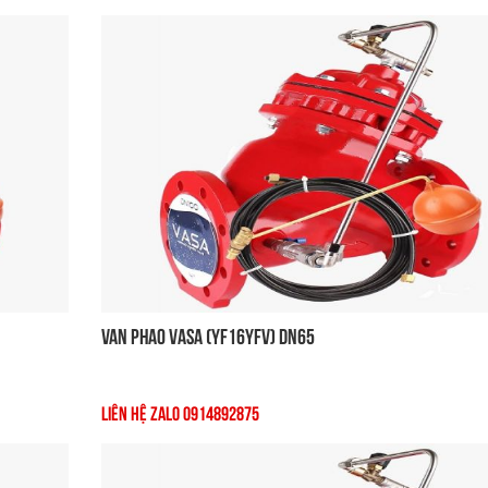
Van Phao VASA (YF16YFV) DN65
Liên Hệ Zalo 0914892875