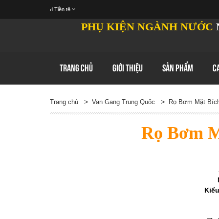
đ
Tiền tệ
PHỤ KIỆN NGÀNH NƯỚC
TRANG CHỦ
GIỚI THIỆU
SẢN PHẨM
C
>
>
Trang chủ
Van Gang Trung Quốc
Rọ Bơm Mặt Bích
Rọ Bơm M
Kiểu