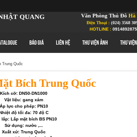
Văn Phòng Thủ Đô
Hà 
NHẬT QUANG
Điện Thoại :
(024) 3568 30
HOTLINE :
0914892875
ATALOGUE
BÁO GIÁ
LIÊN HỆ
THƯ VIỆN ẢNH
THƯ VIỆN
 Trung Quốc
ặt Bích Trung Quốc
Kích cỡ: DN50-DN1000
Vật liệu: gang xám
Áp lực cho phép: PN10
Nhiệt độ tối đa: 70 độ C
 lắp: Lắp mặt bích BS PN10
Sử dụng: nước ,...
Xuất xứ: Trung Quốc