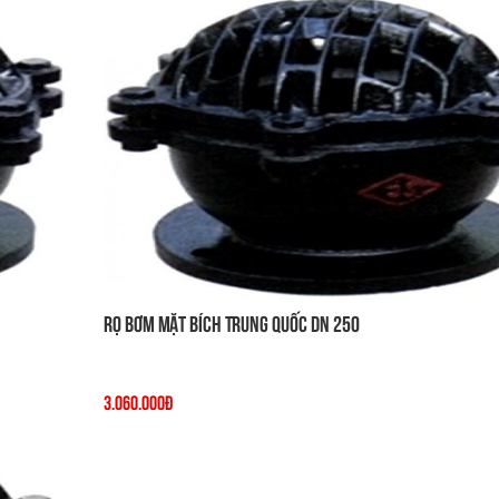
Rọ Bơm Mặt Bích Trung Quốc DN 250
3.060.000đ