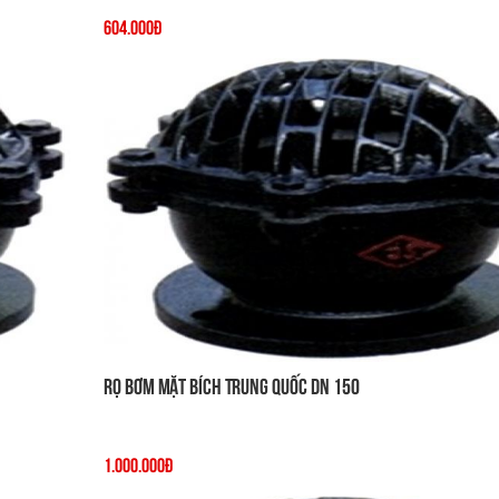
604.000đ
Rọ Bơm Mặt Bích Trung Quốc DN 150
1.000.000đ