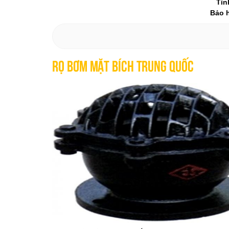
Tìn
Bảo h
Rọ Bơm Mặt Bích Trung Quốc