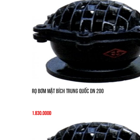
Rọ Bơm Mặt Bích Trung Quốc DN 200
1.830.000đ