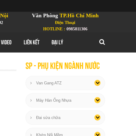
Nội
Văn Phòng
TP.Hồ Chí Minh
92
Điện Thoại
HOTLINE :
0985811306
 VIDEO
LIÊN KẾT
ĐẠI LÝ
SP - phụ kiện ngành nước
Van Gang ATZ
Máy Hàn Ống Nhựa
Đai sửa chữa
Khớp Nối Mềm