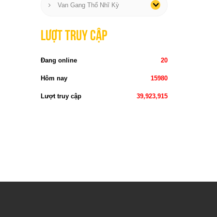
Van Gang Thổ Nhĩ Kỳ
Lượt truy cập
Đang online
20
Hôm nay
15980
Lượt truy cập
39,923,915