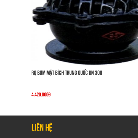
Rọ Bơm Mặt Bích Trung Quốc DN 300
4.420.000đ
Liên hệ