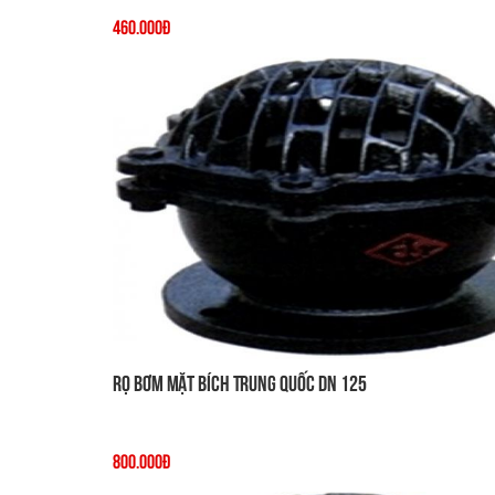
460.000đ
Rọ Bơm Mặt Bích Trung Quốc DN 125
800.000đ