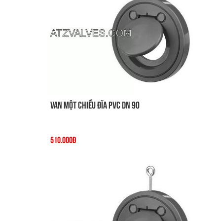
Van một chiều đĩa PVC DN 90
510.000đ