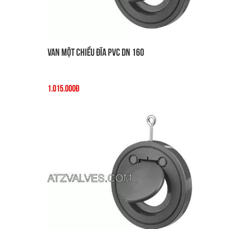
Van một chiều đĩa PVC DN 160
1.015.000đ