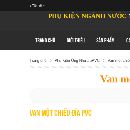
đ
Tiền tệ
PHỤ KIỆN NGÀNH NƯỚC
TRANG CHỦ
GIỚI THIỆU
SẢN PHẨM
C
>
>
Trang chủ
Phụ Kiện Ống Nhựa uPVC
Van một chi
Van m
Van một chiều đĩa PVC