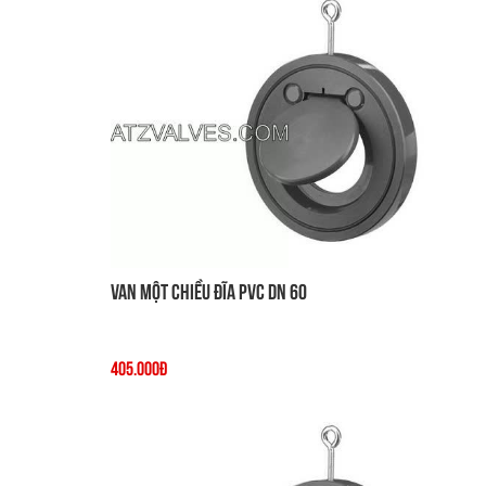
Van một chiều đĩa PVC DN 60
405.000đ