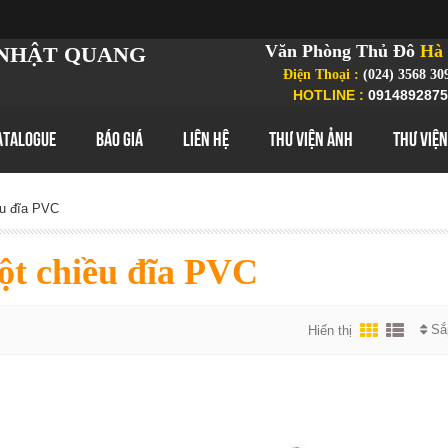
Văn Phòng Thủ Đô
Hà 
NHẬT QUANG
Điện Thoại :
(024) 3568 30
HOTLINE :
0914892875
ATALOGUE
BÁO GIÁ
LIÊN HỆ
THƯ VIỆN ẢNH
THƯ VIỆN
ều đĩa PVC
ột chiều đĩa PVC
Sắ
Hiển thị