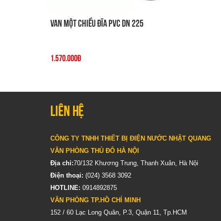
Van một chiều đĩa PVC DN 225
1.570.000đ
Liên hệ
CÔNG TY TNHH THIẾT BỊ ĐIỆN NƯỚC NHẬT QUANG
VĂN PHÒNG THỦ ĐÔ HÀ NỘI
Địa chỉ:
70/132 Khương Trung, Thanh Xuân, Hà Nội
Điện thoại:
(024) 3568 3092
HOTLINE:
0914892875
VĂN PHÒNG TP.HỒ CHÍ MINH
152 / 60 Lạc Long Quân, P.3, Quận 11, Tp.HCM