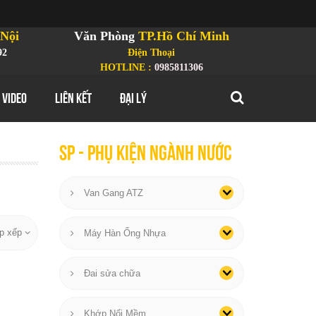
Nội
Văn Phòng
TP.Hồ Chí Minh
92
Điện Thoại
HOTLINE :
0985811306
 VIDEO
LIÊN KẾT
ĐẠI LÝ
SP - phụ kiện ngành nước
Van Gang ATZ
p xếp
Máy Hàn Ống Nhựa
Đai sửa chữa
Khớp Nối Mềm