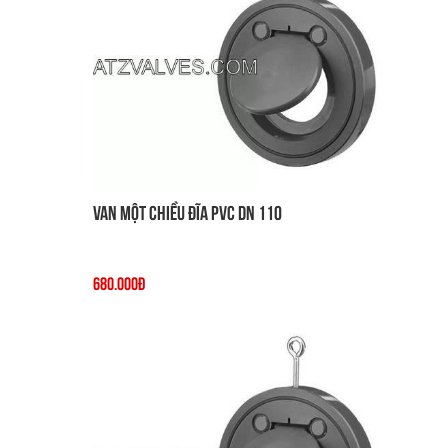
Van một chiều đĩa PVC DN 110
680.000đ