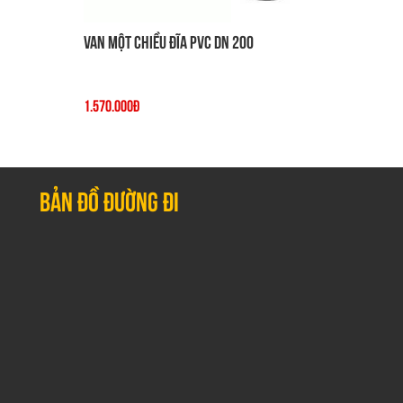
Van một chiều đĩa PVC DN 200
1.570.000đ
Bản đồ đường đi