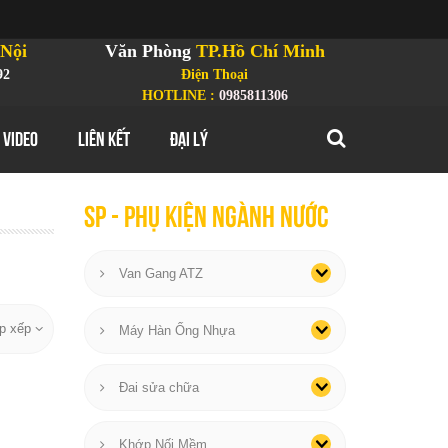
Nội
Văn Phòng
TP.Hồ Chí Minh
92
Điện Thoại
HOTLINE :
0985811306
 VIDEO
LIÊN KẾT
ĐẠI LÝ
SP - phụ kiện ngành nước
Van Gang ATZ
p xếp
Máy Hàn Ống Nhựa
Đai sửa chữa
Khớp Nối Mềm