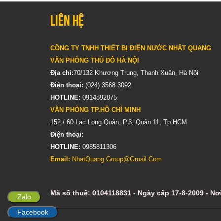
Liên hệ
CÔNG TY TNHH THIẾT BỊ ĐIỆN NƯỚC NHẬT QUANG
VĂN PHÒNG THỦ ĐÔ HÀ NỘI
Địa chỉ:
70/132 Khương Trung, Thanh Xuân, Hà Nội
Điện thoại:
(024) 3568 3092
HOTLINE:
0914892875
VĂN PHÒNG TP.HỒ CHÍ MINH
152 / 60 Lạc Long Quân, P.3, Quận 11, Tp.HCM
Điện thoại:
HOTLINE:
0985811306
Email:
NhatQuang.Group@Gmail.Com
Mã số thuế: 0104118831 - Ngày cấp 17-8-2009 - N
Zalo
Facebook