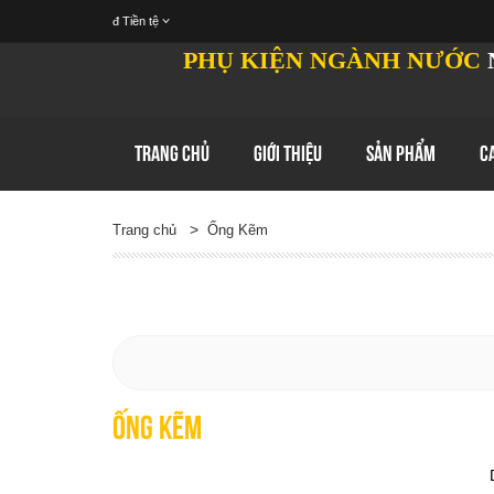
đ
Tiền tệ
PHỤ KIỆN NGÀNH NƯỚC
TRANG CHỦ
GIỚI THIỆU
SẢN PHẨM
C
>
Trang chủ
Ống Kẽm
Ống Kẽm