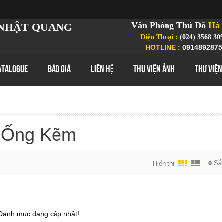
Văn Phòng Thủ Đô
Hà 
NHẬT QUANG
Điện Thoại :
(024) 3568 30
HOTLINE :
0914892875
ATALOGUE
BÁO GIÁ
LIÊN HỆ
THƯ VIỆN ẢNH
THƯ VIỆN
Ống Kẽm
Sắ
Hiển thị
Danh mục đang cập nhật!