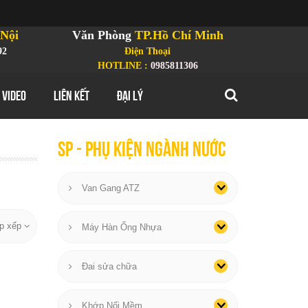
Nội
Văn Phòng
TP.Hồ Chí Minh
92
Điện Thoại
HOTLINE :
0985811306
 VIDEO
LIÊN KẾT
ĐẠI LÝ
SP - phụ kiện ngành nước
Van Gang ATZ
p xếp
Máy Hàn Ống Nhựa
Đai sửa chữa
Khớp Nối Mềm