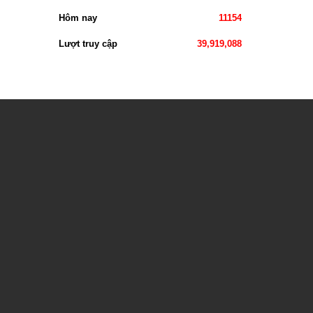
Hôm nay
11154
Lượt truy cập
39,919,088