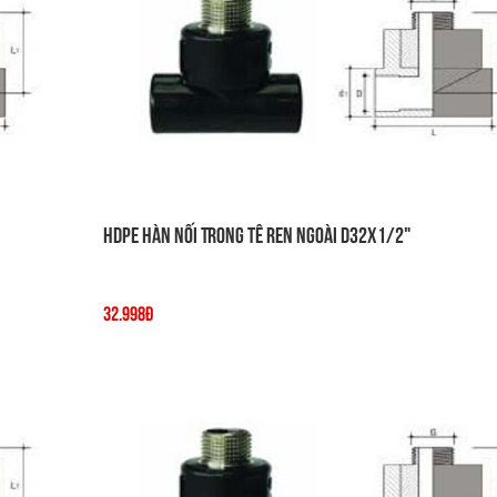
HDPE Hàn Nối Trong Tê Ren Ngoài D32x1/2"
32.998đ