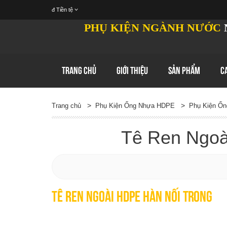
đ
Tiền tệ
PHỤ KIỆN NGÀNH NƯỚC
TRANG CHỦ
GIỚI THIỆU
SẢN PHẨM
C
>
>
Trang chủ
Phụ Kiện Ống Nhựa HDPE
Phụ Kiện Ốn
Tê Ren Ngoà
Tê Ren Ngoài HDPE Hàn Nối Trong