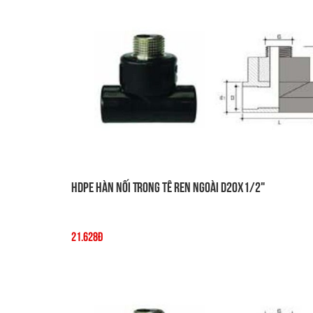
HDPE Hàn Nối Trong Tê Ren Ngoài D20x1/2"
21.628đ