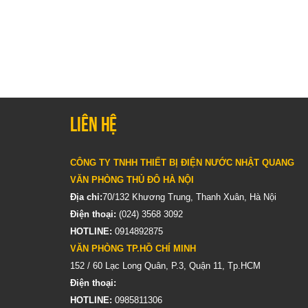
Liên hệ
CÔNG TY TNHH THIẾT BỊ ĐIỆN NƯỚC NHẬT QUANG
VĂN PHÒNG THỦ ĐÔ HÀ NỘI
Địa chỉ:
70/132 Khương Trung, Thanh Xuân, Hà Nội
Điện thoại:
(024) 3568 3092
HOTLINE:
0914892875
VĂN PHÒNG TP.HỒ CHÍ MINH
152 / 60 Lạc Long Quân, P.3, Quận 11, Tp.HCM
Điện thoại:
HOTLINE:
0985811306