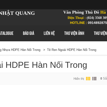
Văn Phòng Thủ Đô
Hà 
NHẬT QUANG
Điện Thoại :
(024) 3568 30
HOTLINE :
0914892875
ATALOGUE
BÁO GIÁ
LIÊN HỆ
THƯ VIỆN ẢNH
THƯ VIỆN
>
g Nhựa HDPE Hàn Nối Trong
Tê Ren Ngoài HDPE Hàn Nối Trong
i HDPE Hàn Nối Trong
Sắ
Hiển thị