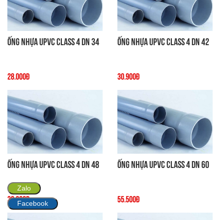
Ống Nhựa uPVC Class 4 DN 34
Ống Nhựa uPVC Class 4 DN 42
28.000đ
30.900đ
Ống Nhựa uPVC Class 4 DN 48
Ống Nhựa uPVC Class 4 DN 60
Zalo
38.900đ
55.500đ
Facebook