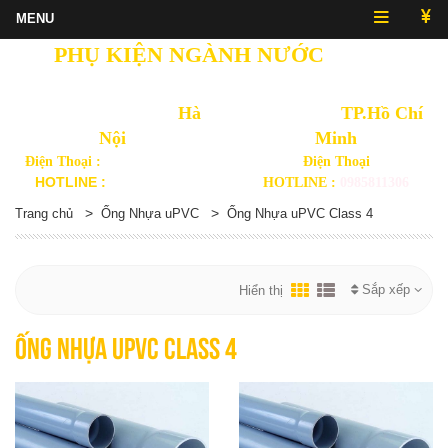
PHỤ KIỆN NGÀNH NƯỚC
NHẬT
QUANG
Văn Phòng Thủ Đô
Hà
Văn Phòng
TP.Hồ Chí
Nội
Minh
Điện Thoại :
(024) 3568 3092
Điện Thoại
HOTLINE :
0914892875
HOTLINE :
0985811306
>
>
Trang chủ
Ống Nhựa uPVC
Ống Nhựa uPVC Class 4
Sắp xếp
Hiển thị
Ống Nhựa uPVC Class 4