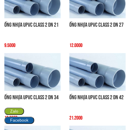
Ống Nhựa uPVC Class 2 DN 21
Ống Nhựa uPVC Class 2 DN 27
9.500đ
12.000đ
Ống Nhựa uPVC Class 2 DN 34
Ống Nhựa uPVC Class 2 DN 42
Zalo
16.600đ
21.200đ
Facebook