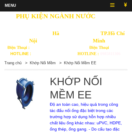
PHỤ KIỆN NGÀNH NƯỚC
NHẬT
QUANG
Văn Phòng Thủ Đô
Hà
Văn Phòng
TP.Hồ Chí
Nội
Minh
Điện Thoại :
(024) 3568 3092
Điện Thoại
HOTLINE :
0914892875
HOTLINE :
0985811306
>
>
Trang chủ
Khớp Nối Mềm
Khớp Nối Mềm EE
KHỚP NỐI
MỀM EE
Độ an toàn cao, hiệu quả trong công
tác đấu nối ống đặc biệt trong các
trường hợp sử dụng hỗn hợp nhiều
chất liệu ống khác nhau: uPVC, HDPE,
ống thép, ống gang. - Do cấu tạo đặc