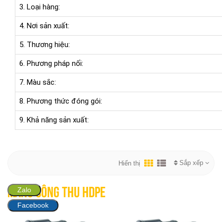
3. Loại hàng:
4. Nơi sản xuất:
5. Thương hiệu:
6. Phương pháp nối:
7. Màu sắc:
8. Phương thức đóng gói:
9. Khả năng sản xuất:
Sắp xếp
Hiển thị
Zalo
Măng Sông Thu HDPE
Facebook