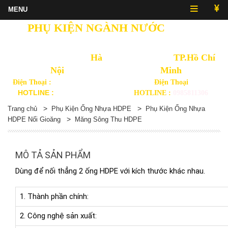
PHỤ KIỆN NGÀNH NƯỚC
NHẬT
QUANG
Văn Phòng Thủ Đô
Hà
Văn Phòng
TP.Hồ Chí
Nội
Minh
Điện Thoại :
(024) 3568 3092
Điện Thoại
HOTLINE :
0914892875
HOTLINE :
0985811306
>
>
Trang chủ
Phụ Kiện Ống Nhựa HDPE
Phụ Kiện Ống Nhựa
>
HDPE Nối Gioăng
Măng Sông Thu HDPE
MÔ TẢ SẢN PHẨM
Dùng để nối thẳng 2 ống HDPE với kích thước khác nhau.
1. Thành phần chính:
2. Công nghệ sản xuất: