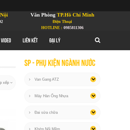
Nội
Văn Phòng
TP.Hồ Chí Minh
92
Điện Thoại
HOTLINE :
0985811306
 VIDEO
LIÊN KẾT
ĐẠI LÝ
SP - phụ kiện ngành nước
Van Gang ATZ
p xếp
Máy Hàn Ống Nhựa
Đai sửa chữa
Khớp Nối Mềm