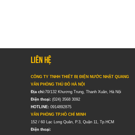
Liên hệ
CÔNG TY TNHH THIẾT BỊ ĐIỆN NƯỚC NHẬT QUANG
VĂN PHÒNG THỦ ĐÔ HÀ NỘI
Địa chỉ:
70/132 Khương Trung, Thanh Xuân, Hà Nội
Điện thoại:
(024) 3568 3092
HOTLINE:
0914892875
VĂN PHÒNG TP.HỒ CHÍ MINH
152 / 60 Lạc Long Quân, P.3, Quận 11, Tp.HCM
Điện thoại: