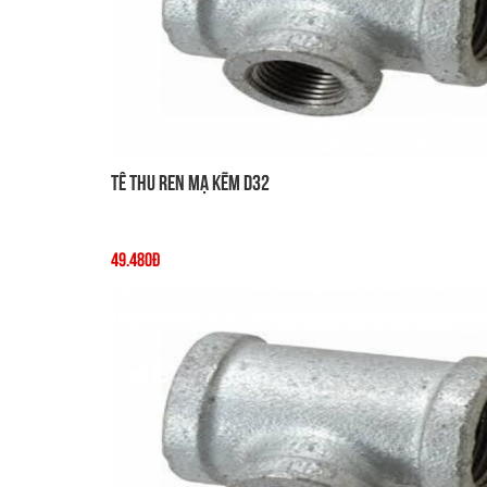
Tê thu ren mạ kẽm D32
49.480đ