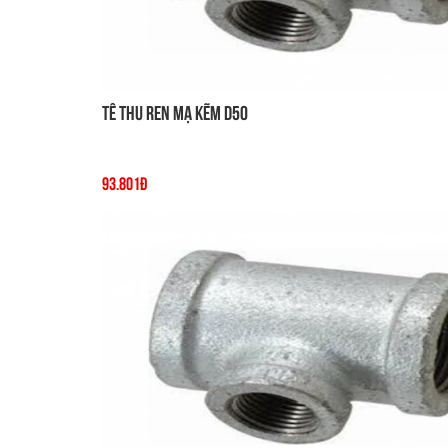
Tê thu ren mạ kẽm D50
93.801đ