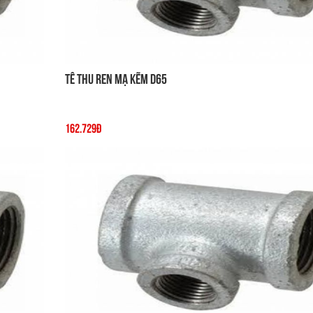
Tê thu ren mạ kẽm D65
162.729đ