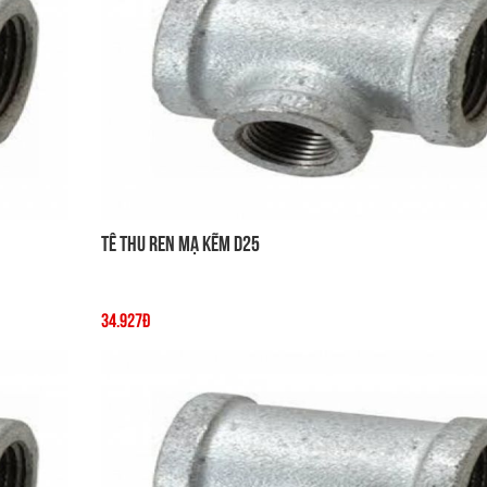
Tê thu ren mạ kẽm D25
34.927đ