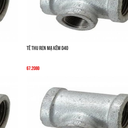
Tê thu ren mạ kẽm D40
67.208đ