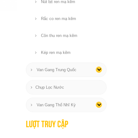
Nút bịt ren mạ kẽm
Rắc co ren mạ kẽm
Côn thu ren mạ kẽm
Kép ren mạ kẽm
Van Gang Trung Quốc
Chụp Lọc Nước
Van Gang Thổ Nhĩ Kỳ
Lượt truy cập