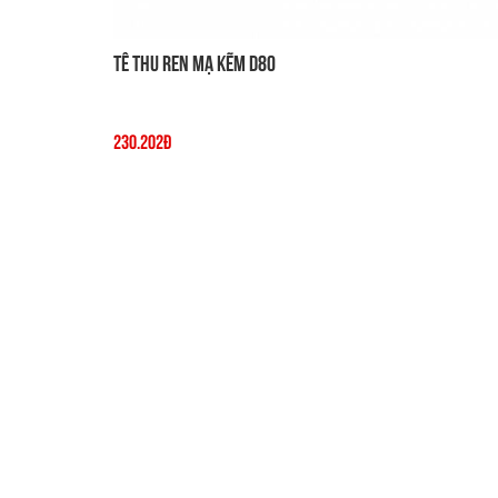
Tê thu ren mạ kẽm D80
230.202đ