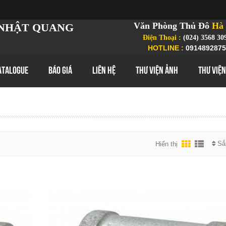
Văn Phòng Thủ Đô
Hà 
NHẬT QUANG
Điện Thoại :
(024) 3568 30
HOTLINE :
0914892875
ATALOGUE
BÁO GIÁ
LIÊN HỆ
THƯ VIỆN ẢNH
THƯ VIỆN
Sắ
Hiển thị