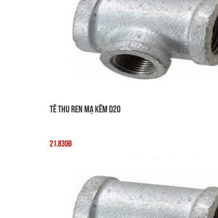
Tê thu ren mạ kẽm D20
21.830đ