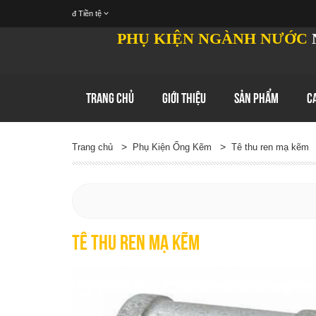
đ
Tiền tệ
PHỤ KIỆN NGÀNH NƯỚC
TRANG CHỦ
GIỚI THIỆU
SẢN PHẨM
C
>
>
Trang chủ
Phụ Kiện Ống Kẽm
Tê thu ren mạ kẽm
Tê thu ren mạ kẽm