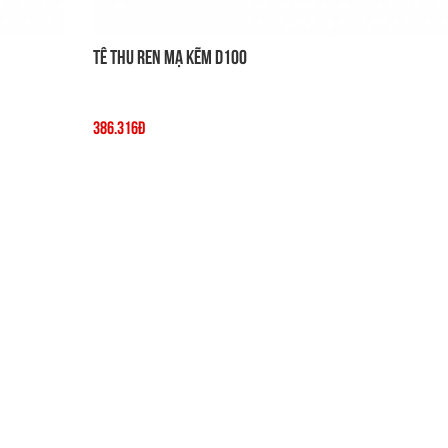
Tê thu ren mạ kẽm D100
386.316đ