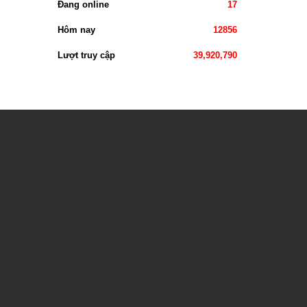
Đang online
17
Hôm nay
12856
Lượt truy cập
39,920,790